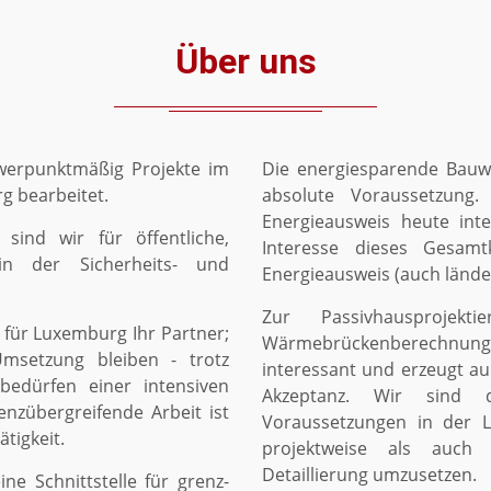
Über uns
werpunktmäßig Projekte im
Die energiesparende Bauw
 bearbeitet.
absolute Voraussetzung.
Energieausweis heute int
sind wir für öffentliche,
Interesse dieses Gesam
in der Sicherheits- und
Energieausweis (auch länd
Zur Passivhausprojekt
 für Luxemburg Ihr Partner;
Wärmebrückenberechnung. N
msetzung bleiben - trotz
interessant und erzeugt au
edürfen einer intensiven
Akzeptanz. Wir sind d
nzübergreifende Arbeit ist
Voraussetzungen in der 
ätigkeit.
projektweise als auch 
Detaillierung umzusetzen.
ne Schnittstelle für grenz-